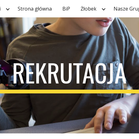
i
Strona główna
BiP
Żłobek
Nasze Gru
ip to main content
Skip to navigat
REKRUTACJA