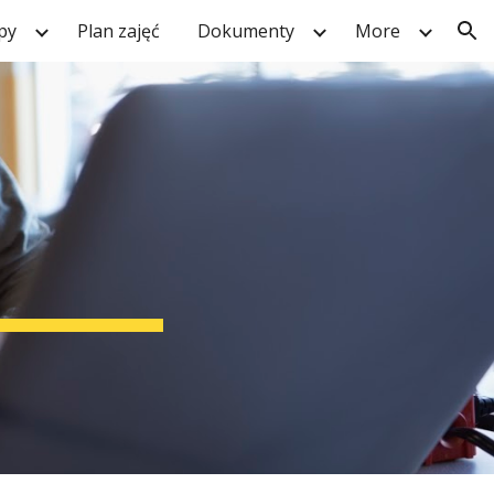
py
Plan zajęć
Dokumenty
More
ion