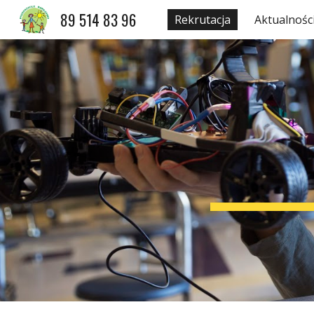
89 514 83 96
Rekrutacja
Aktualnośc
Sk