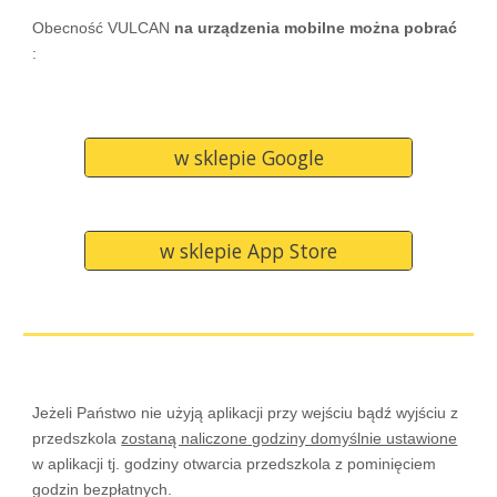
Obecność VULCAN
na urządzenia mobilne można pobrać
:
w sklepie Google
w sklepie App Store
Jeżeli Państwo nie użyją aplikacji przy wejściu bądź wyjściu z
przedszkola
zostaną naliczone godziny domyślnie ustawione
w aplikacji tj. godziny otwarcia przedszkola z pominięciem
godzin bezpłatnych.