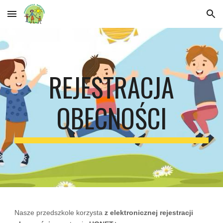
Skip to main content
Skip to navigation
REJESTRACJA
OBECNOŚCI
Nasze przedszkole korzysta
z elektronicznej rejestracji